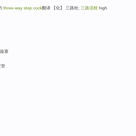
嘴的
three-way stop cock
翻译 【化】 三路栓;
三路活栓
high
旋塞
定管