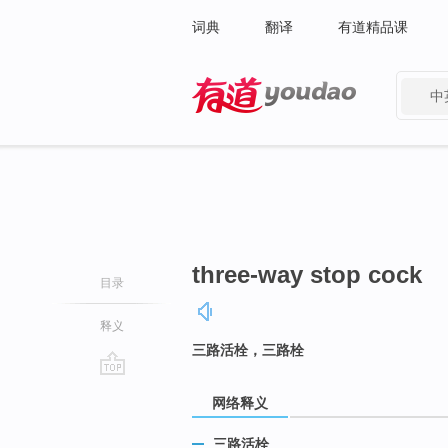
词典
翻译
有道精品课
中
有道 - 网易旗下搜索
three-way stop cock
目录
释义
三路活栓，三路栓
go
网络释义
top
三路活栓