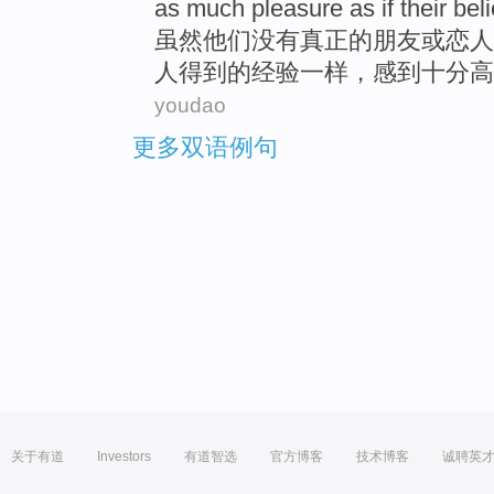
as
much pleasure
as if
their
beli
虽然
他们
没有
真正的
朋友
或
恋人
人
得到
的
经验
一样
，感到
十分
高
youdao
更多双语例句
关于有道
Investors
有道智选
官方博客
技术博客
诚聘英