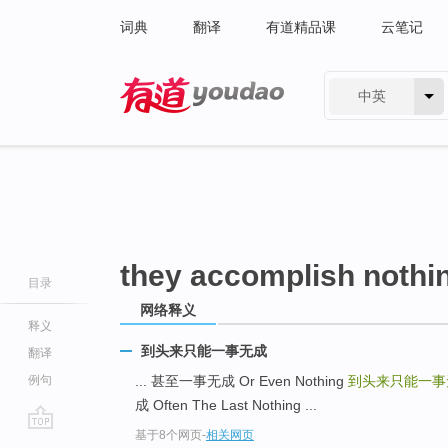
词典
翻译
有道精品课
云笔记
中英
有道 - 网易旗下搜索
they accomplish nothi
目录
网络释义
释义
到头来只能一事无成
翻译
例句
... 甚至一事无成 Or Even Nothing
到头来只能一
成 Often The Last Nothing ...
基于8个网页
-
相关网页
go