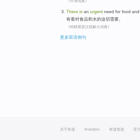
《牛津词典》
There
is
an
urgent
need
for
food
and
有着
对
食品
和
水
的
迫切
需要
。
《柯林斯英汉双解大词典》
更多双语例句
关于有道
Investors
有道智选
官