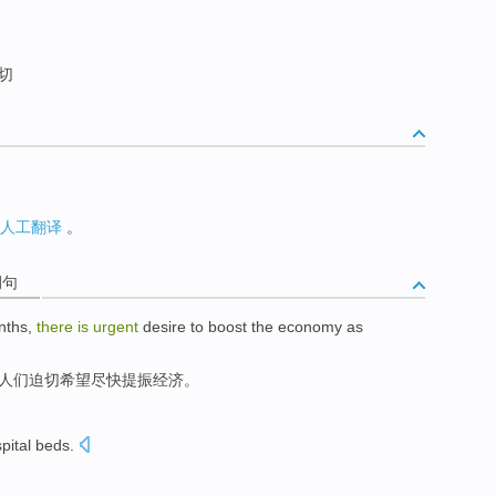
切
人工翻译
。
例句
nths
,
there
is
urgent
desire to
boost the
economy
as
人们迫切
希望
尽快
提
振
经济
。
pital
beds
.