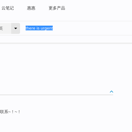
云笔记
惠惠
更多产品
英
我联系~！~！