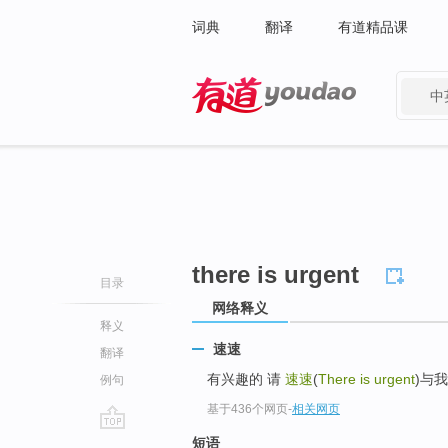
词典
翻译
有道精品课
中
有道 - 网易旗下搜索
there is urgent
目录
网络释义
释义
速速
翻译
有兴趣的 请
速速
(
There is urgent
)与
例句
基于436个网页
-
相关网页
go
短语