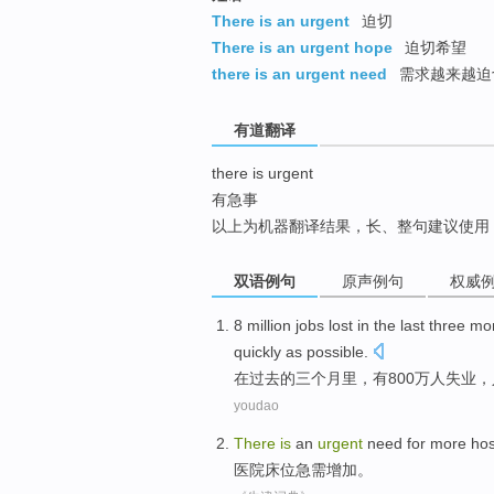
top
There is an urgent
迫切
There is an urgent hope
迫切希望
there is an urgent need
需求越来越迫
有道翻译
there is urgent
有急事
以上为机器翻译结果，长、整句建议使用
双语例句
原声例句
权威
8 million
jobs lost
in
the last
three
mo
quickly as possible
.
在
过去
的
三个
月里
，
有
800万人
失业
，
youdao
There
is
an
urgent
need for
more
hos
医院
床位
急需
增加
。