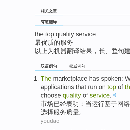
top
相关文章
有道翻译
the top quality service
最优质的服务
以上为机器翻译结果，长、整句
双语例句
权威例句
The
marketplace
has
spoken
:
W
applications
that
run
on
top
of
t
choose
quality
of
service
.
市场
已经
表明
：
当
运行
基于
网络
选择
服务
质量
。
youdao