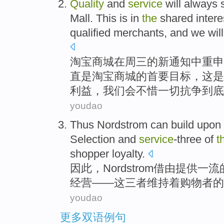
Quality
and
service
will
always
Mall
.
This
is
in
the
shared
intere
qualified
merchants
, and
we
will
淘宝
商城
在
周三
的
新通知中重申
直
是
淘宝商城的
首要
目标，
这
是
利益
，
我们
会
不惜
一切
抗争到底
youdao
Thus
Nordstrom
can build upon
Selection
and
service
-three
of
t
shopper
loyalty
.
因此
，
Nordstrom
借由
提供
一流
经营——
这
三者
维持着
购物者
的
youdao
更多双语例句