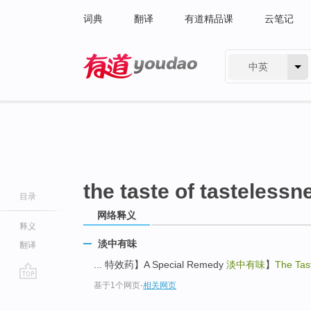
词典
翻译
有道精品课
云笔记
中英
有道 - 网易旗下搜索
the taste of tastelessn
目录
网络释义
释义
淡中有味
翻译
... 特效药】A Special Remedy
淡中有味
】
The Tas
基于1个网页
-
相关网页
go
top