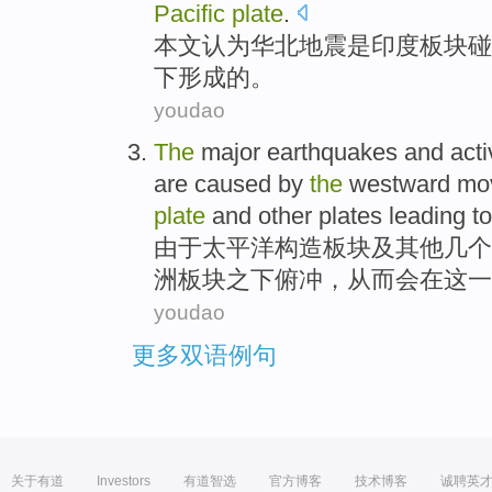
Pacific
plate
.
本文
认为
华北地震
是
印度
板块
碰
下形成
的
。
youdao
The
major
earthquakes
and
act
are
caused by
the
westward
mo
plate
and
other
plates
leading
to
由于
太平洋
构造
板块
及
其他
几个
洲板块之下
俯冲
，从而会
在
这一
youdao
更多双语例句
关于有道
Investors
有道智选
官方博客
技术博客
诚聘英