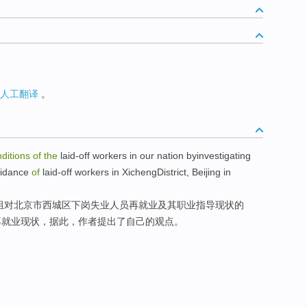
人工翻译
。
nditions
of
the
laid-off
workers
in
our
nation
byinvestigating
idance
of
laid-off
workers in XichengDistrict,
Beijing
in
组
对
北京市
西城区
下岗
失业
人员
再
就业
及其
职业
指导
现状
的
再就业现状，据此，作者提出了自己的观点。