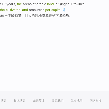
t
10
years
,
the
areas
of
arable
land
in
Qinghai
Province
the
cultivated
land
resources
per
capita
.
总体
呈
下降
趋势，
且
人均
耕地
资源
也
呈下降趋势。
方博客
技术博客
诚聘英才
联系我们
站点地图
网络举报