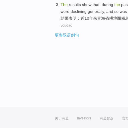
The
results
show that
: during
the
pas
were
declining
generally
,
and
so
was
结果
表明
：
近
10
年来
青海省
耕地
面积
youdao
更多双语例句
关于有道
Investors
有道智选
官