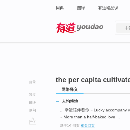
词典
翻译
有道精品课
中
有道 - 网易旗下搜索
the per capita cultivat
目录
网络释义
释义
人均耕地
翻译
... 幸运陪伴着你 » Lucky accompany 
例句
» More than a half-baked love ...
基于1个网页
-
相关网页
go