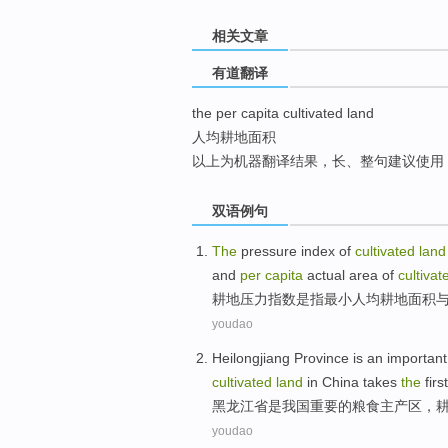
top
相关文章
有道翻译
the per capita cultivated land
人均耕地面积
以上为机器翻译结果，长、整句建议使用
双语例句
The
pressure
index
of
cultivated
land
and
per
capita
actual
area
of
cultiva
耕地
压力
指数
是
指
最小
人均
耕地
面积
youdao
Heilongjiang Province
is
an important
cultivated
land
in China
takes
the
firs
黑龙江省
是
我国
重要
的
粮食
主产区
，
youdao