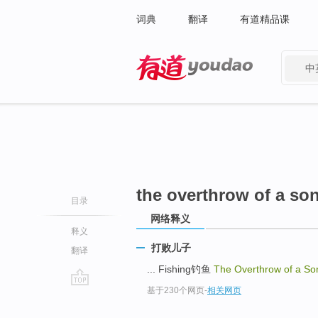
词典
翻译
有道精品课
中
有道 - 网易旗下搜索
the overthrow of a so
目录
网络释义
释义
打败儿子
翻译
... Fishing钓鱼
The Overthrow of a So
基于230个网页
-
相关网页
go
top