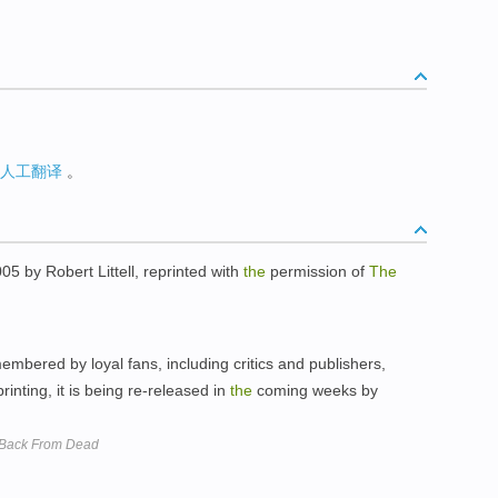
人工翻译
。
5 by Robert Littell, reprinted with
the
permission of
The
embered by loyal fans, including critics and publishers,
printing, it is being re-released in
the
coming weeks by
l Back From Dead