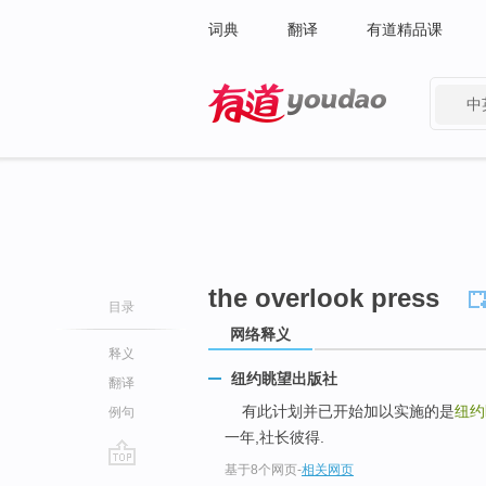
词典
翻译
有道精品课
中
有道 - 网易旗下搜索
the overlook press
目录
网络释义
释义
纽约眺望出版社
翻译
有此计划并已开始加以实施的是
纽约
例句
一年,社长彼得.
基于8个网页
-
相关网页
go