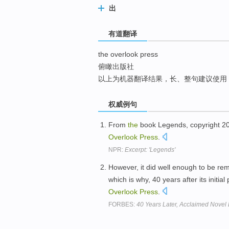
出
top
有道翻译
the overlook press
俯瞰出版社
以上为机器翻译结果，长、整句建议使用
权威例句
From
the
book Legends, copyright 200
Overlook
Press
.
NPR:
Excerpt: 'Legends'
However, it did well enough to be rem
which is why, 40 years after its initial 
Overlook
Press
.
FORBES:
40 Years Later, Acclaimed Nove