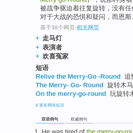
被战争驱迫着往复旋转，没有任
对于大战的恐惧和疑问，而恩斯..
基于38个网页
-
相关网页
走马灯
表演者
欢喜冤家
短语
Relive the Merry-Go -Round
追
The Merry- Go- Round
旋转木
On the merry-go-round
玩旋转
更多
网络短语
双语例句
权威例句
He
was tired of
the
merry-go
-
ro