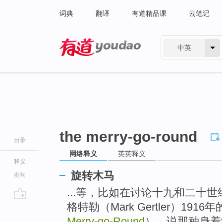
词典
翻译
有道精品课
云笔记
中英
有道 - 网易旗下搜索
the merry-go-round
目录
网络释义
英英释义
释义
旋转木马
例句
...等，比如在讨论十九和二十
格特勒（Mark Gertler）191
go
top
Merry-go-Round
），说那种身着