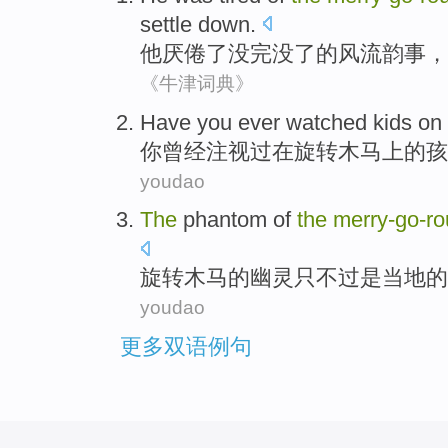
settle
down
.
他
厌倦
了没完没了
的
风流韵事
，
《牛津词典》
Have
you
ever
watched
kids
on
你
曾经
注视过
在
旋转
木马上的
孩
youdao
The
phantom
of
the
merry-go
-
ro
旋转木马
的
幽灵只不过
是
当地
的
youdao
更多双语例句