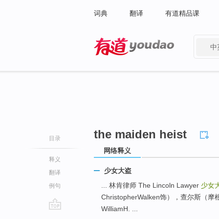
词典
翻译
有道精品课
中
有道 - 网易旗下搜索
the maiden heist
目录
网络释义
释义
少女大盗
翻译
... 林肯律师 The Lincoln Lawyer
少女
例句
ChristopherWalken饰），查尔斯
WilliamH. ...
go