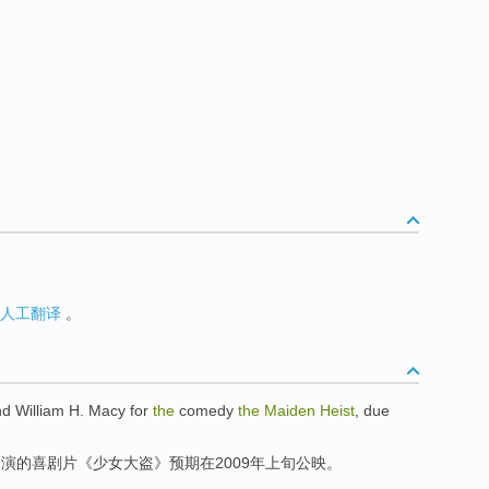
人工翻译
。
nd
William
H.
Macy
for
the
comedy
the
Maiden
Heist
,
due
出演
的
喜剧片
《
少女
大盗
》
预期
在
2009年上旬公映。