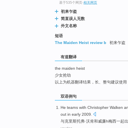
基于535个网页
-
相关网页
top
初来乍盗
简直误人无数
外文名称
短语
The Maiden Heist review b
初来乍盗
有道翻译
the maiden heist
少女抢劫
以上为机器翻译结果，长、整句建议使用
双语例句
He teams
with
Christopher
Walken
a
out
in
early 2009.
与
克里斯托弗·
沃肯
和
威廉
h
梅西一起