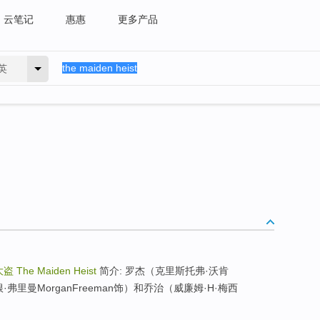
云笔记
惠惠
更多产品
英
大盗
The Maiden Heist
简介: 罗杰（克里斯托弗·沃肯
（摩根·弗里曼MorganFreeman饰）和乔治（威廉姆·H·梅西