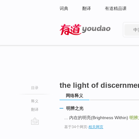
词典
翻译
有道精品课
中
有道 - 网易旗下搜索
the light of discernme
目录
网络释义
释义
明辨之光
翻译
... 内在的明亮(Brightness Within)
明辨
基于34个网页
-
相关网页
go
top