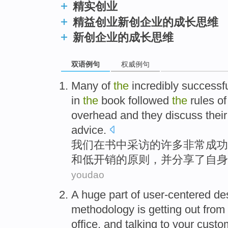
精实创业
精益创业新创企业的成长思维
新创企业的成长思维
双语例句
权威例句
Many
of
the
incredibly
successf
in
the
book
followed
the
rules
of
overhead
and
they
discuss
thei
advice
.
我们
在
书
中采访
的
许多
非常
成功
和
低
开销
的
原则
，
并
分享
了
自身
youdao
A
huge
part
of user-centered
de
methodology
is getting
out
from
office
,
and
talking to
your
custo