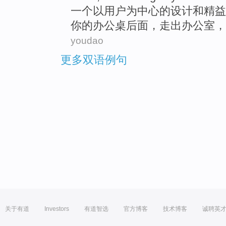
一个
以
用户
为中心
的
设计
和
精益
你
的
办公桌后面
，
走出
办公室
，
youdao
更多双语例句
关于有道
Investors
有道智选
官方博客
技术博客
诚聘英