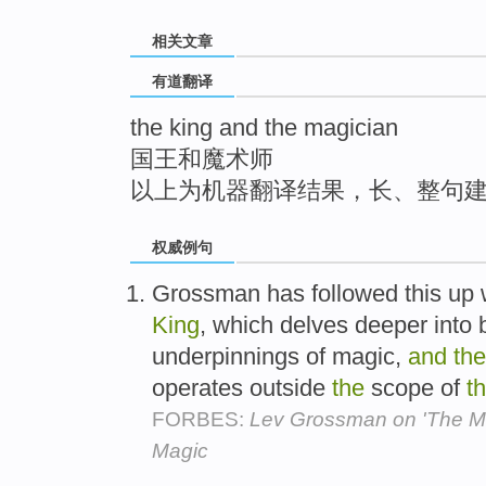
top
相关文章
有道翻译
the king and the magician
国王和魔术师
以上为机器翻译结果，长、整句
权威例句
Grossman has followed this up 
King
, which delves deeper into
underpinnings of magic,
and
the
operates outside
the
scope of
t
FORBES:
Lev Grossman on 'The Ma
Magic