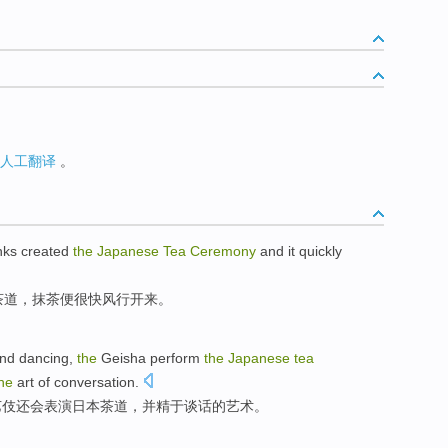
人工翻译
。
nks
created
the
Japanese
Tea
Ceremony
and
it quickly
茶道，
抹茶
便很快风行开来。
nd
dancing
,
the
Geisha
perform
the
Japanese
tea
he
art
of
conversation
.
艺伎
还会
表演
日本
茶道
，
并
精于
谈话的
艺术
。