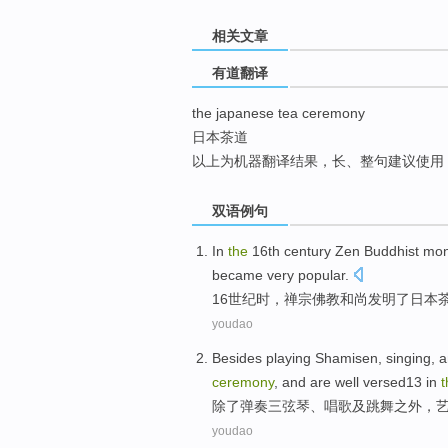
top
相关文章
有道翻译
the japanese tea ceremony
日本茶道
以上为机器翻译结果，长、整句建议使用
双语例句
In
the
16th
century
Zen
Buddhist
mo
became very popular
.
16
世纪
时，
禅宗
佛教
和尚
发明
了
日本
youdao
Besides
playing Shamisen
,
singing
,
a
ceremony
,
and
are well
versed13 in
t
除了
弹奏
三弦琴、
唱歌
及
跳舞
之外，
youdao