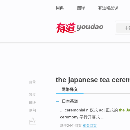
词典
翻译
有道精品课
中
有道 - 网易旗下搜索
the japanese tea cer
目录
网络释义
释义
日本茶道
翻译
... ceremonial n.仪式 adj.正式的
the J
例句
ceremony 举行开幕式 ...
基于24个网页
-
相关网页
go