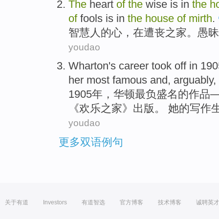
The
heart
of
the
wise
is
in
the
h
of
fools
is in
the
house
of
mirth
.
智慧人
的
心
，
在
遭丧之
家
。
愚昧
youdao
Wharton
's
career
took off in 19
her
most
famous
and, arguably,
1905年，
华顿
最
负
盛名的
作品
《
欢乐
之
家
》
出版
。
她
的
写作
youdao
更多双语例句
关于有道
Investors
有道智选
官方博客
技术博客
诚聘英