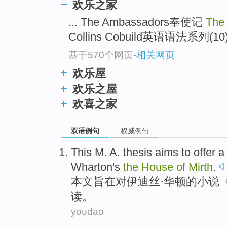
欢乐之家
... The Ambassadors奉使记
The 
Collins Cobuild英语语法系列(1
基于570个网页
-
相关网页
欢乐屋
欢乐之屋
欢喜之家
双语例句
权威例句
This M. A.
thesis
aims to
offer
a
Wharton
's
the
House
of
Mirth
.
本文
旨在
对
伊
迪丝·
华顿
的
小说
读
。
youdao