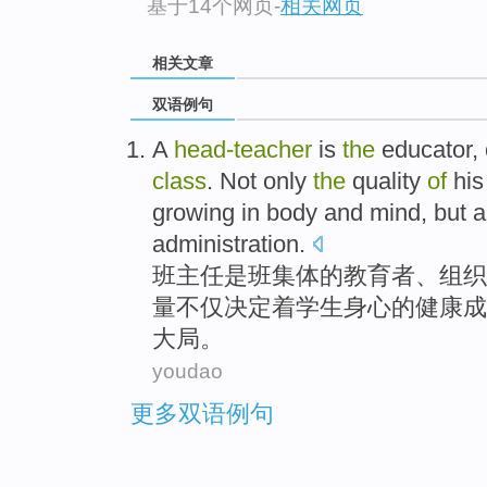
基于14个网页
-
相关网页
相关文章
双语例句
A
head-teacher
is
the
educator
,
class
.
Not only
the
quality
of
hi
growing in
body
and mind,
but a
administration
.
班主任
是
班集体
的
教育者
、
组织
量
不仅
决定
着
学生
身心
的健康成
大局。
youdao
更多双语例句