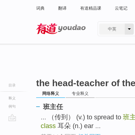
词典
翻译
有道精品课
云笔记
中英
有道 - 网易旗下搜索
the head-teacher of th
目录
网络释义
专业释义
释义
班主任
例句
... （传到） (v.) to spread to
班
class
耳朵 (n.) ear ...
go
top