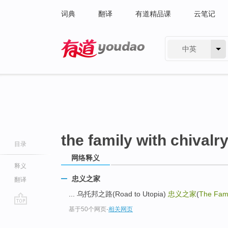
词典
翻译
有道精品课
云笔记
中英
有道 - 网易旗下搜索
the family with chivalr
目录
网络释义
释义
忠义之家
翻译
... 乌托邦之路(Road to Utopia)
忠义之家
(
The Fami
基于50个网页
-
相关网页
go
top