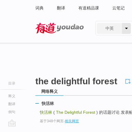
词典
翻译
有道精品课
云笔记
中英
有道 - 网易旗下搜索
the delightful forest
目录
网络释义
释义
快活林
翻译
例句
快活林
(
The Delightful Forest
) 的话题讨论 发表帖
基于348个网页
-
相关网页
go