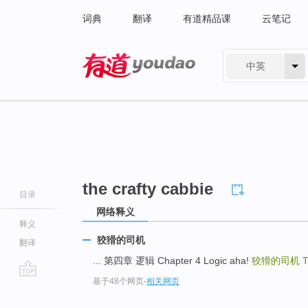
词典
翻译
有道精品课
云笔记
中英
有道 - 网易旗下搜索
the crafty cabbie
目录
网络释义
释义
狡猾的司机
翻译
... 第四章 逻辑 Chapter 4 Logic aha!
狡猾的司机
T
基于48个网页
-
相关网页
go
top