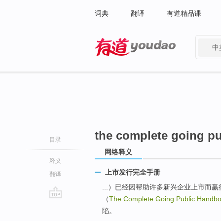
词典
翻译
有道精品课
中
有道 - 网易旗下搜索
the complete going p
目录
网络释义
释义
上市发行完全手册
翻译
...）已经因帮助许多新兴企业上市而
（
The Complete Going Public Handb
go
陷。
top