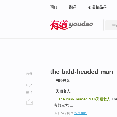
词典
翻译
有道精品课
中
有道 - 网易旗下搜索
the bald-headed man
目录
网络释义
释义
秃顶老人
翻译
...
The Bald-Headed Man
秃顶老人
The
帝战蚩尤 ...
go
基于74个网页
-
相关网页
top