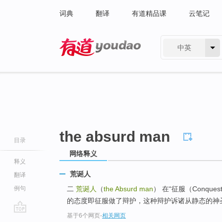
词典
翻译
有道精品课
云笔记
中英
有道 - 网易旗下搜索
the absurd man
目录
网络释义
释义
荒诞人
翻译
例句
二
荒诞人
（
the Absurd man
） 在“征服（Conq
的态度即征服做了辩护，这种辩护诉诸从静态的神圣
基于6个网页
-
相关网页
go