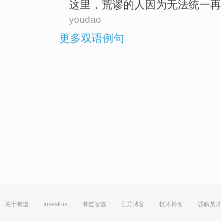
这里
，
荒谬
的
人
因为
无法
统一
再
youdao
更多双语例句
关于有道
Investors
有道智选
官方博客
技术博客
诚聘英