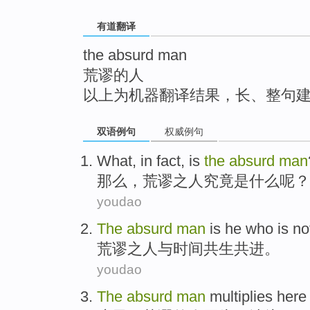
top
有道翻译
the absurd man
荒谬的人
以上为机器翻译结果，长、整句
双语例句
权威例句
What
, in fact,
is
the
absurd
man
那么
，荒谬
之
人究竟
是
什么呢？
youdao
The
absurd
man
is he who is no
荒谬
之
人
与
时间共生共进。
youdao
The
absurd
man
multiplies
here