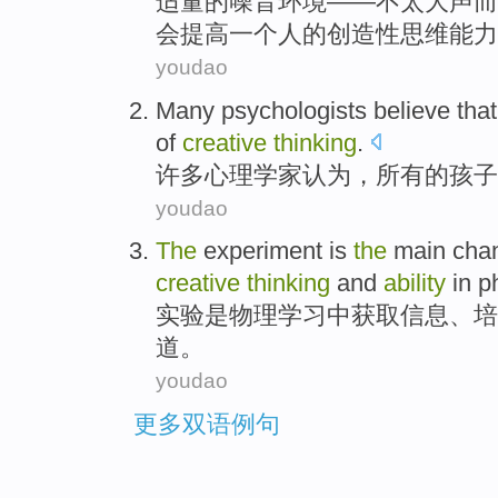
适量的噪音环境——不太大声而
会提高一个人的创造性思维能力
youdao
Many
psychologists
believe
tha
of
creative
thinking
.
许多
心理学家
认为
，
所有
的
孩子
youdao
The
experiment
is
the
main
cha
creative
thinking
and
ability
in
p
实验
是
物理
学习
中
获取
信息
、
培
道
。
youdao
更多双语例句