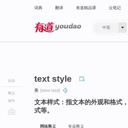
词典
翻译
有道精品课
云笔记
中英
有道 - 网易旗下搜索
text style
目录
美
[tekst staɪl]
释义
文本样式：指文本的外观和格式
例句
式等。
go
top
网络释义
专业释义