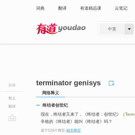
词典
翻译
有道精品课
云笔记
中英
有道 - 网易旗下搜索
terminator genisys
目录
网络释义
释义
终结者创世纪
翻译
现在，终结者又来了，《终结者：创世纪》（
Term
辛格的《终结者》能叫《终结者》吗？
go
基于529个网页
-
相关网页
top