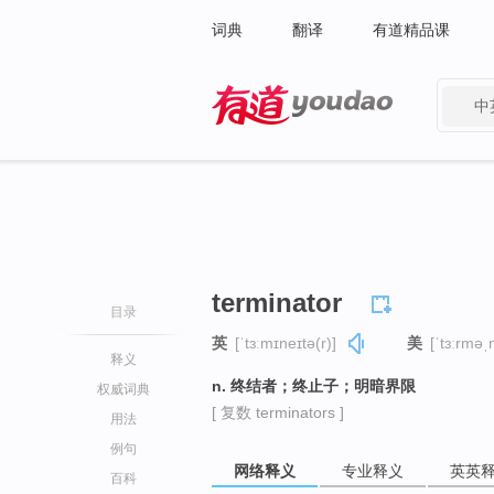
词典
翻译
有道精品课
中
有道 - 网易旗下搜索
terminator
目录
英
[ˈtɜːmɪneɪtə(r)]
美
[ˈtɜːrməˌ
释义
n. 终结者；终止子；明暗界限
权威词典
[ 复数 terminators ]
用法
例句
网络释义
专业释义
英英
百科