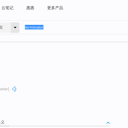
云笔记
惠惠
更多产品
英
netər]
释义