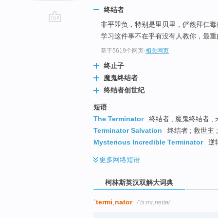
终结者
非平即负，特别是里贝里，俨然拜仁毒
go
学习这件事不在乎有没有人教你，最重
top
基于5619个网页
-
相关网页
终止子
魔鬼终结者
终结者创世纪
短语
The Terminator
终结者 ; 魔鬼终结者 ;
Terminator Salvation
终结者 ; 救世主 
Mysterious Incredible Terminator
逆
更多
网络短语
柯林斯英汉双解大词典
ˈtermiˌnator
/ˈtɜːmɪˌneɪtə/