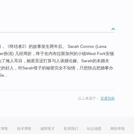
《终结者2》的故事发生两年后。 Sarah Connor (Lena
 Dekker扮演) 几经周折，终于在内布拉斯加州的小镇West Fork安顿
。为了掩人耳目，她甚至还打算与人谈婚论嫁。Sarah的未婚夫
个老实巴交的好人，对Sarah母子的秘密完全不知情，只想快点把婚事办
...
以上来源于：
百度百科
方博客
技术博客
诚聘英才
联系我们
站点地图
网络举报