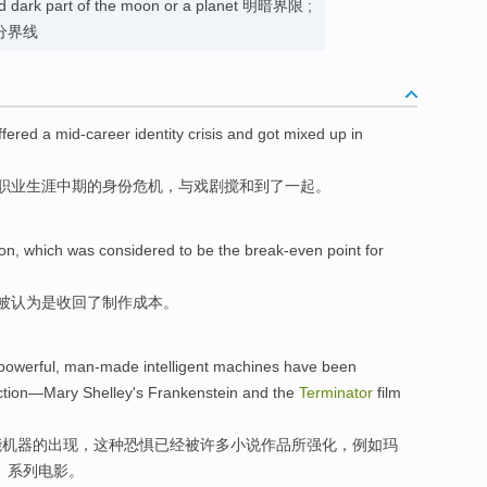
 and dark part of the moon or a planet 明暗界限 ;
分界线
ffered
a
mid-career
identity
crisis
and
got mixed up in
职业生涯中期
的
身份
危机
，
与
戏剧搅和
到了一起。
on, which
was considered
to
be
the break-even point for
被
认为是收回了制作成本。
 powerful, man-made intelligent machines have been
ction—Mary Shelley's Frankenstein and the
Terminator
film
能机器的出现，这种恐惧已经被许多小说作品所强化，例如玛
》系列电影。