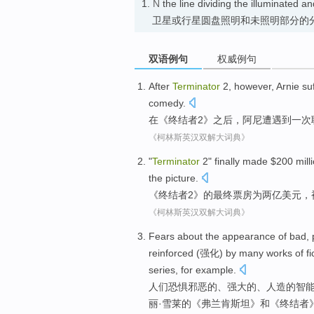
1.
N
the line dividing the illuminated
卫星或行星圆盘照明和未照明部分的
双语例句
权威例句
After
Terminator
2
, however,
Arnie
su
comedy
.
在
《
终结者
2
》之后，阿
尼
遭遇到
一
次
《柯林斯英汉双解大词典》
"
Terminator
2
"
finally
made $200 milli
the picture.
《
终结者
2
》的
最终
票房为两亿美元，
《柯林斯英汉双解大词典》
F
ears about the appearance of bad,
reinforced (强化) by many works of fi
series, for example.
人
们恐惧邪恶的、强大的、人造的智
丽·雪莱的《弗兰肯斯坦》和《终结者