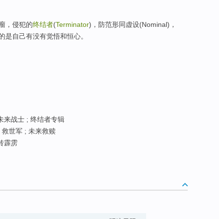
瘤，侵犯的
终结者
(
Terminator
)，防范形同虚设(Nominal)，
的是自己有没有觉悟和恒心。
 未来战士 ; 终结者专辑
; 救世军 ; 未来救赎
转霹雳