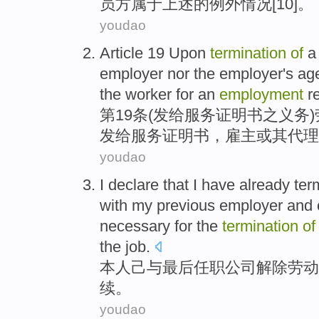
员
方
属于
上述的例外情况[10]。
youdao
Article 19 Upon
termination
of
employer
nor
the employer's
ag
the
worker for
an
employment
r
第19
条(发给服务
证明书
之义务)
发给
服务证明书，
雇主
或
其
代理
youdao
I declare that I
have already
ter
with
my previous employer and
necessary for the
termination
of
the job.
本人
己
与
最后任职公司
解除
劳动
续。
youdao