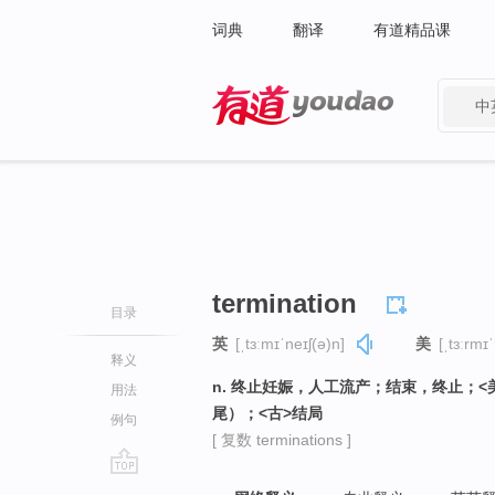
词典
翻译
有道精品课
中
有道 - 网易旗下搜索
termination
目录
英
[ˌtɜːmɪˈneɪʃ(ə)n]
美
[ˌtɜːrmɪ
释义
n. 终止妊娠，人工流产；结束，终止；
用法
尾）；<古>结局
例句
[ 复数 terminations ]
go