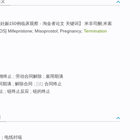
释义
周妊娠150例临床观察 - 淘金者论文 关键词】 米非司酮;米索
 Mifepristone; Misoprostol; Pregnancy;
Termination
雇佣终止 ; 劳动合同解除 ; 雇用期满
同期满 ; 解除合同 ;
[法]
合同终止
 ; 链终止反应 ; 链的终止
词
；电线封端