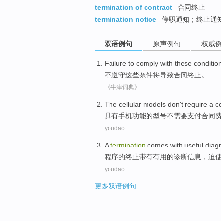
termination of contract
合同终止
termination notice
停职通知；终止通
双语例句
原声例句
权威
Failure to comply with
these
conditio
不
遵守
这些
条件
将
导致
合同
终止
。
《牛津词典》
The cellular
models
don't
require
a
c
具有
手机功能的
型号
不
需要
支付
合同
youdao
A
termination
comes with
useful
diagn
程序的
终止
带有
有用的
诊断
信息
，
迫
youdao
更多双语例句