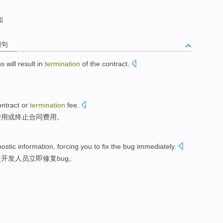
知
例句
ns
will
result in
termination
of
the contract
.
ontract
or
termination
fee
.
费用
或
终止合同
费用。
ostic
information
,
forcing you to
fix the
bug
immediately
.
使
开发人员
立即
修复
bug
。