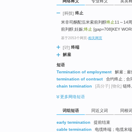
网络释义
专业释义
英英
top
终止
[科技]
米非司酮配伍米索前列醇
终止
11～14
前列醇;妊娠;
终止
[gap=708]KEY WORDS]
基于2053个网页
-
相关网页
终端
[计]
解雇
短语
Termination of employment
解雇 ; 
termination of contract
合约终止 ; 合
chain termination
[高分子]
[物化]
链终止
更多
网络短语
词组短语
同近义词
同根
early termination
提前结束
cable termination
电缆终端；电缆末端