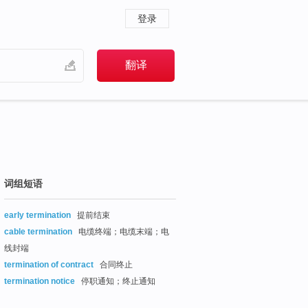
登录
词组短语
early termination
提前结束
cable termination
电缆终端；电缆末端；电
线封端
termination of contract
合同终止
termination notice
停职通知；终止通知