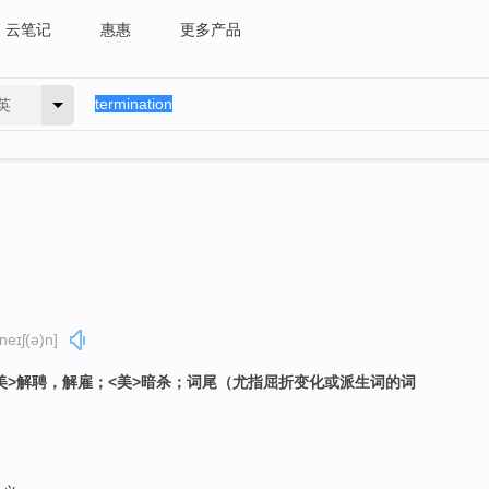
云笔记
惠惠
更多产品
英
ˈneɪʃ(ə)n]
<美>解聘，解雇；<美>暗杀；词尾（尤指屈折变化或派生词的词