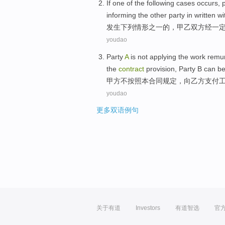
If
one
of
the
following
cases
occurs
,
informing
the
other party
in
written
wi
发生
下列
情形
之一
的
，
甲
乙
双方经
一
youdao
Party
A
is not
applying the
work
remu
the
contract
provision
,
Party
B
can b
甲方
不
按照
本
合同
规定
，向
乙方
支付
youdao
更多双语例句
关于有道
Investors
有道智选
官