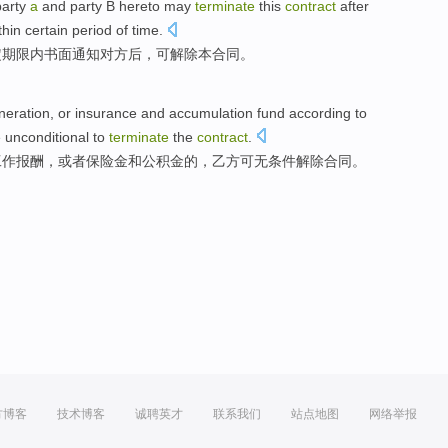
party
a
and party B hereto
may
terminate
this
contract
after
thin
certain
period
of time.
定
期限
内
书面
通知
对方
后
，
可
解除
本
合同
。
neration
,
or
insurance
and
accumulation fund
according
to
e
unconditional
to
terminate
the
contract
.
工作
报酬
，
或者
保险金
和
公积金
的，乙方
可
无条件
解除
合同。
方博客
技术博客
诚聘英才
联系我们
站点地图
网络举报