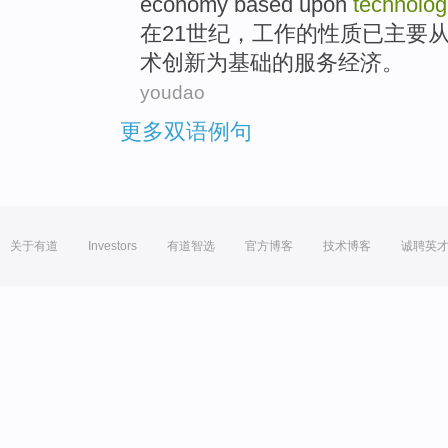
economy
based
upon
technolog
在
21
世纪
，
工作
的
性质
已
主要
术
创新
为基础
的
服务
经济
。
youdao
更多双语例句
关于有道
Investors
有道智选
官方博客
技术博客
诚聘英