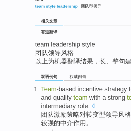
top
team style leadership
团队型领导
相关文章
有道翻译
team leadership style
团队领导风格
以上为机器翻译结果，长、整句
双语例句
权威例句
Team
-based
incentive
strategy
t
and
quality
team
with
a
strong
t
intermediary
role
.
团队
激励
策略
对转变型
领导
风格
较强
的
中介
作用
。