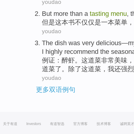
youdao
But
more than
a
tasting
menu
,
t
但是
这本书不仅仅是
一
本
菜单
，
youdao
The
dish
was very
delicious
—
m
I
highly
recommend
the season
例证：醉虾。
这
道菜
非常
美味
，
道菜了。
除了
这道菜，
我
还强烈
youdao
更多双语例句
关于有道
Investors
有道智选
官方博客
技术博客
诚聘英