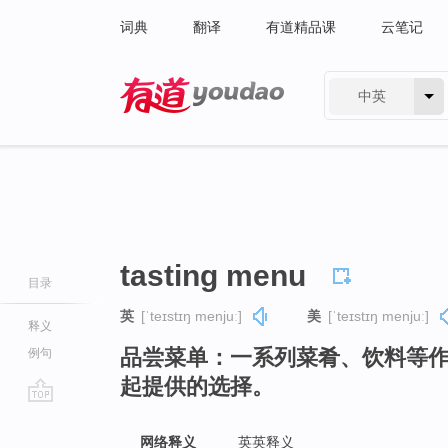
词典
翻译
有道精品课
云笔记
中英
有道 - 网易旗下搜索
tasting menu
目录
英
[ˈteɪstɪŋ menjuː]
美
[ˈteɪstɪŋ menjuː]
释义
品尝菜单：一系列菜肴、饮料等
例句
起提供的选择。
go
top
网络释义
英英释义