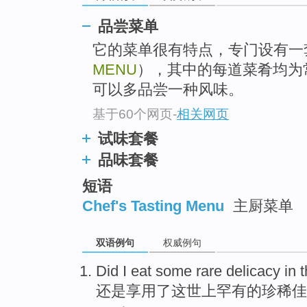
品尝菜单
它的菜单很有特点，专门设有一
MENU
），其中的每道菜肴均为常
可以多品尝一种风味。
基于60个网页
-
相关网页
试味套餐
品味套餐
短语
Chef's Tasting Menu
主厨菜单
双语例句
权威例句
Did
I eat
some
rare
delicacy
in
t
还是
享用
了
这
世上罕有的珍稀
佳