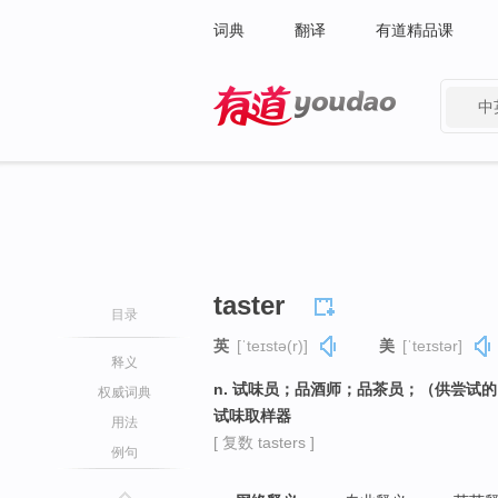
词典
翻译
有道精品课
中
有道 - 网易旗下搜索
taster
目录
英
[ˈteɪstə(r)]
美
[ˈteɪstər]
释义
n. 试味员；品酒师；品茶员；（供尝试
权威词典
试味取样器
用法
[ 复数 tasters ]
例句