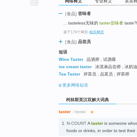
网络释义
专业释义
英英
go
尝味者
[食品]
top
... tasteless无味的
taster
尝味者
taste?
基于176个网页
-
相关网页
品尝员
[食品]
短语
Wine Taster
品酒师 ; 试酒碟
ice cream taster
冰淇淋品尝师 ; 冰奶油
Tea Taster
评茶员 ; 品茗员 ; 评茶师
更多
网络短语
柯林斯英汉双解大词典
taster
/ˈteɪstə/
1.
N-COUNT
A
taster
is someone whose 
foods or drinks, in order to test t