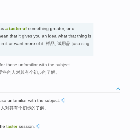
 as
a
taster
of
something greater, or of
ean that it gives you an idea what that thing is
d in it or want more of it. 样品; 试用品
[usu sing,
for those unfamiliar with the subject.
学科的人对其有个初步的了解。
ose
unfamiliar with
the
subject
.
的人对其
有个
初步的了解。
 the
taster
session.