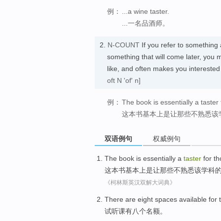
例：
...a wine taster.
...一名品酒师。
2.
N-COUNT
If you refer to something
something that will come later, you m
like, and often makes you intereste
oft N 'of' n]
例：
The book is essentially a taster 
这本书基本上是让那些不熟悉该
双语例句
权威例句
The book
is
essentially
a
taster
for
th
这本
书
基本上
是
让
那些
不
熟悉
该
学科
《柯林斯英汉双解大词典》
T
here are eight spaces available for
试
听课有八个名额。