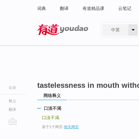
词典
翻译
有道精品课
云笔记
中英
有道 - 网易旗下搜索
tastelessness in mouth witho
目录
网络释义
释义
口淡不渴
翻译
口淡不渴
基于1个网页
-
相关网页
go
top