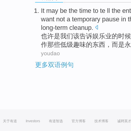
It may
be
the
time
to te
ll
the ent
want
not
a temporary
pause in
t
long-term cleanup
.
也许
是
我们该告诉娱乐业
的
时候
作那些低级趣味
的东西，
而是
永
youdao
更多双语例句
关于有道
Investors
有道智选
官方博客
技术博客
诚聘英