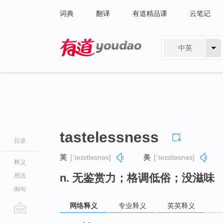
词典
翻译
有道精品课
云笔记
中英
有道 - 网易旗下搜索
tastelessness
目录
英
[ˈteɪstləsnəs]
美
[ˈteɪstləsnəs]
释义
n. 无鉴赏力；格调低俗；没滋味
用法
例句
网络释义
专业释义
英英释义
go