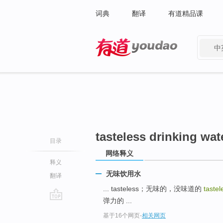
词典
翻译
有道精品课
中
有道 - 网易旗下搜索
tasteless drinking wat
目录
网络释义
释义
无味饮用水
翻译
... tasteless；无味的，没味道的
tastel
弹力的 ...
go
基于16个网页
-
相关网页
top