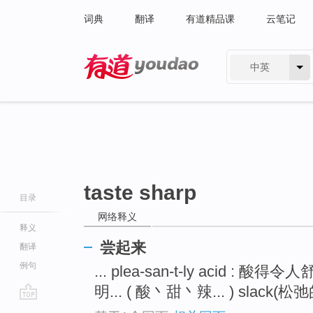
词典
翻译
有道精品课
云笔记
中英
有道 - 网易旗下搜索
taste sharp
目录
网络释义
释义
尝起来
翻译
例句
... plea-san-t-ly acid : 酸得令
明... ( 酸丶甜丶辣... ) slack(松弛的
go