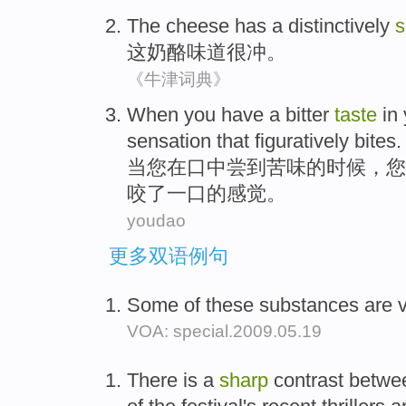
The
cheese
has
a distinctively
s
这
奶酪
味道
很
冲。
《牛津词典》
When
you
have a bitter
taste
in
sensation
that figuratively
bites
.
当
您
在
口中
尝到苦味
的时候，
您
咬了一口
的
感觉
。
youdao
更多双语例句
Some of these substances are v
VOA: special.2009.05.19
There is a
sharp
contrast betwee