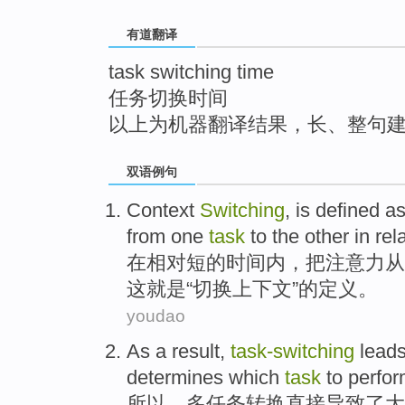
top
有道翻译
task switching time
任务切换时间
以上为机器翻译结果，长、整句
双语例句
Context
Switching
,
is
defined
as
from
one
task
to
the other
in
rel
在
相对
短
的
时间
内，
把注意力
从
这
就是
“切换
上下文
”的
定义
。
youdao
As
a
result,
task-
switching
lead
determines
which
task
to perfor
所以，多
任务
转换
直接
导致了
大