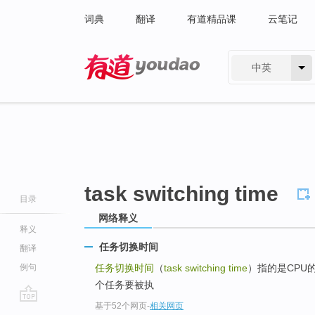
词典
翻译
有道精品课
云笔记
中英
有道 - 网易旗下搜索
task switching time
目录
网络释义
释义
任务切换时间
翻译
例句
任务切换时间
（
task switching time
）指的是CPU
个任务要被执
基于52个网页
-
相关网页
go