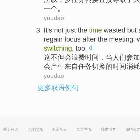
一个
。
youdao
It
's not
just
the
time
wasted
but 
regain
focus
after
the meeting
,
switching
,
too
.
这
不但会
浪费
时间
，当人们
参加
会
产生
来自
任务切换的
时间消耗
youdao
更多双语例句
关于有道
Investors
有道智选
官方博客
技术博客
诚聘英