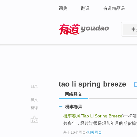
词典
翻译
有道精品课
中
有道 - 网易旗下搜索
tao li spring breeze
目录
网络释义
释义
桃李春风
翻译
桃李春风
(
Tao Li Spring Breeze
)一杯
共多年，经过过很是艰苦年月的期货操盘
go
基于16个网页
-
相关网页
top