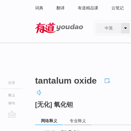
词典
翻译
有道精品课
云笔记
中英
有道 - 网易旗下搜索
tantalum oxide
目录
释义
[无化] 氧化钽
例句
网络释义
专业释义
go
top