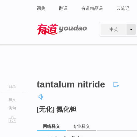
词典
翻译
有道精品课
云笔记
中英
有道 - 网易旗下搜索
tantalum nitride
目录
释义
[无化] 氮化钽
例句
网络释义
专业释义
go
top