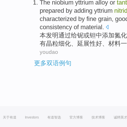
The
niobium
yttrium
alloy
or
tan
prepared
by
adding
yttrium
nitri
characterized
by
fine grain
,
good
consistency
of
material
.
本发明
通过
给
铌
或
钽
中添加
氮化
有
晶粒
细化、
延展性
好、
材料
一
youdao
更多双语例句
关于有道
Investors
有道智选
官方博客
技术博客
诚聘英