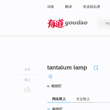
词典
翻译
有道精品课
中
有道 - 网易旗下搜索
tantalum lamp
目录
释义
n. 钽丝灯
go
网络释义
专业释义
top
钽丝灯