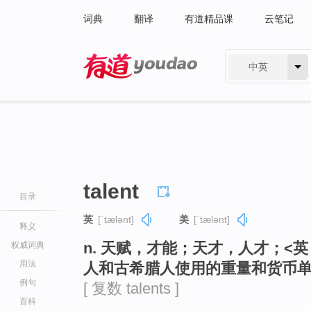
词典
翻译
有道精品课
云笔记
中英
有道 - 网易旗下搜索
talent
目录
英
[ˈtælənt]
美
[ˈtælənt]
释义
n. 天赋，才能；天才，人才；<
权威词典
用法
人和古希腊人使用的重量和货币
例句
[ 复数 talents ]
百科