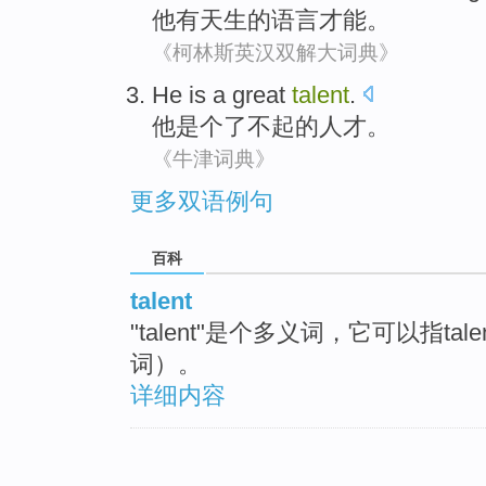
他
有
天生
的
语言
才能
。
《柯林斯英汉双解大词典》
He
is a
great
talent
.
他
是个
了不起的
人才
。
《牛津词典》
更多双语例句
百科
talent
"talent"是个多义词，它可以指tal
词）。
详细内容