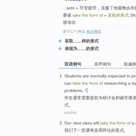
...ants » 尽管疲劳，克服了他
赛者
take the form of
»
采取的形式
Sha
请等待..
基于12个网页
-
相关网页
采取……样的形式
表现为……的形式
双语例句
原声例句
权威
Students
are normally
expected to
pr
can
take
the
form
of
researching
a
to
problems
.
学生
通常
需要
提前
为
研讨会
和
辅导课
式
。
youdao
Our
next
class
will
take
the
form
of
a
我们
下
一堂课
将
采用
辩论
的
形式
。