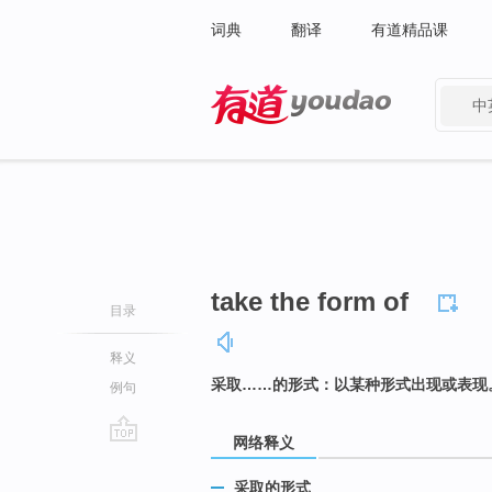
词典
翻译
有道精品课
中
有道 - 网易旗下搜索
take the form of
目录
释义
采取……的形式：以某种形式出现或表现
例句
网络释义
go
top
采取的形式