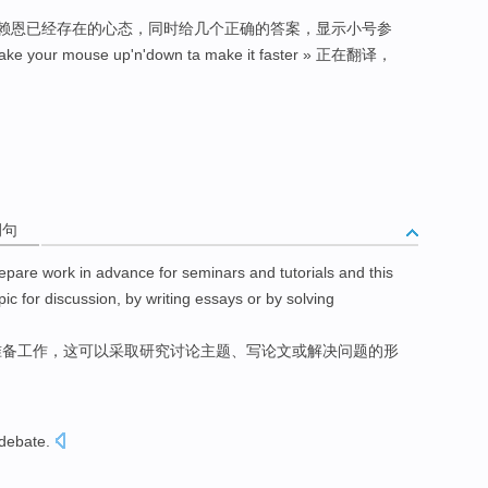
最晚会布赖恩已经存在的心态，同时给几个正确的答案，显示小号参
ke your mouse up'n'down ta make it faster » 正在翻译，
例句
epare
work
in advance
for
seminars
and
tutorials
and
this
pic
for
discussion
, by
writing
essays
or
by
solving
准备
工作
，
这
可以
采取
研究
讨论
主题
、
写
论文
或
解决
问题
的
形
debate
.