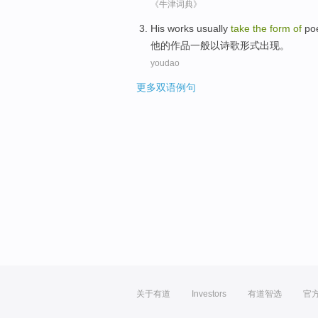
《牛津词典》
His
works
usually
take
the
form
of
po
他
的
作品
一般
以
诗歌
形式出现
。
youdao
更多双语例句
关于有道
Investors
有道智选
官