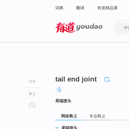
词典
翻译
有道精品课
中
有道 - 网易旗下搜索
tail end joint
目录
释义
尾端接头
go
网络释义
专业释义
top
尾端接头