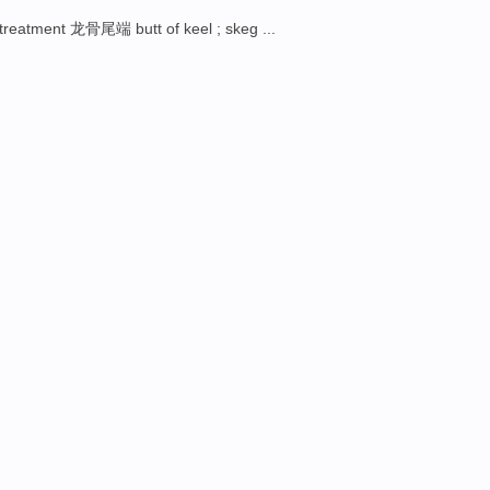
tment 龙骨尾端 butt of keel ; skeg ...