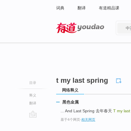
词典
翻译
有道精品课
中
有道 - 网易旗下搜索
t my last spring
目录
网络释义
释义
黑色金属
翻译
... And Last Spring 去年春天
T my last
基于4个网页
-
相关网页
go
top