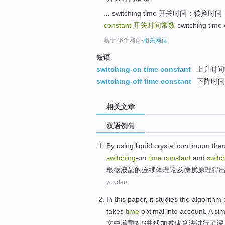
... switching time 开关时
constant
开关时间常数
switching tim
基于26个网页
-
相关网页
短语
switching-on time constant
上升时间
switching-off time constant
下降时间
相关文章
双语例句
By using
liquid crystal
continuum
the
switching
-on
time
constant
and
switc
根据
液晶
的
连续体
理论
及
微扰
原理
得出
youdao
In this paper
, it
studies
the
algorithm
takes
time
optimal
into
account
. A
sim
文中
着重对
S
曲线加减
速算法
进行
了深