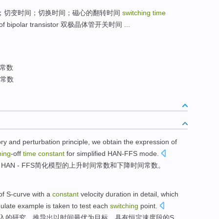
间；转换时间；切变时间；切换时间；磁心的翻转时间
switching time
e of bipolar transistor 双极晶体管开关时间 ...
常数
常数
ory
and
perturbation
principle
, we
obtain
the expression
of
hing
-off
time
constant
for
simplified
HAN-FFS mode.
HAN
-
FFS
简化
模型的上升
时间
常数
和
下降时间常数。
of
S-curve
with a
constant
velocity
duration
in detail
,
which
ulate
example is taken to
test
each
switching
point
.
入
的
研究
，推导
出
以
时间
最
优
为
目标、
具有
恒定
速度
段的S