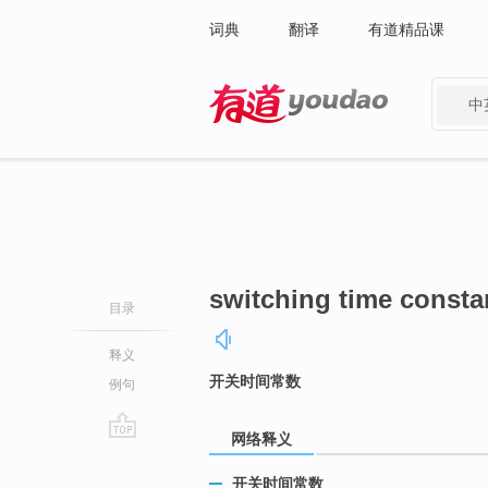
词典
翻译
有道精品课
中
有道 - 网易旗下搜索
switching time consta
目录
释义
开关时间常数
例句
网络释义
go
top
开关时间常数