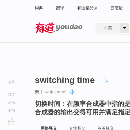
词典
翻译
有道精品课
云笔记
中英
有道 - 网易旗下搜索
switching time
目录
美
[ˈswɪtʃɪŋ taɪm]
释义
切换时间：在频率合成器中指的
用法
例句
合成器的输出变得可用并满足指
go
网络释义
专业释义
英英释义