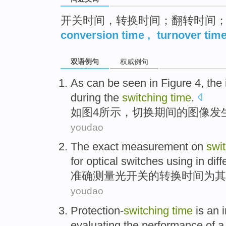
开关时间，转换时间；翻转时间
conversion time
,
turnover tim
双语例句
权威例句
As can be seen in
Figure
4
,
the
during
the
switching
time
.
如图
4
所示，
切换
期间
的
图像
发
youdao
The
exact
measurement
on
swi
for
optical
switches
using
in
diff
准确
测量
光
开关
的
转换
时间
为
其
youdao
Protection-
switching
time
is
an
evaluating the
performance
of